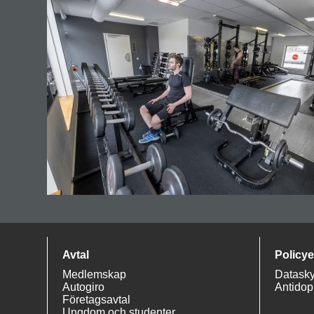
Avtal
Policye
Medlemskap
Datasky
Autogiro
Antidop
Företagsavtal
Ungdom och studenter