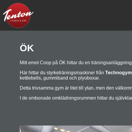
ÖK
Mitt emot Coop på ÖK hittar du en träningsanläggning
Här hittar du styrketräningsmaskiner från
Technogym
kettlebells, gummiband och plyoboxar.
Detta trivsamma gym är litet till ytan, men den välko
I de ombonade omklädningsrummen hittar du självklart ba